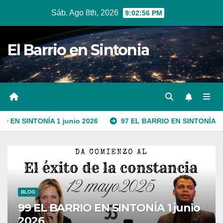
Ir
Sáb. Ago 8th, 2026
9:02:57 PM
al
contenido
El Barrio en Sintonia
ÍA 1 junio 2026
97 EL BARRIO EN SINTONÍA 1 junio 2026
BLOG
99 EL BARRIO EN SINTONÍA 1 junio
2026