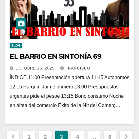
BLOG
EL BARRIO EN SINTONÍA 69
OCTUBRE 26, 2025
FRANCISCO
ÍNDICE 11:00 Presentación apertura 11:15 Autonomos
12:15 Parquin Jaime primero 13.00 Presupuestos
urgentes pide el pesoe 13:15 Bono consumo Noche
en altea del comercio Éxito de la Nit del Comerç…
Paginación
1
2
3
4
…
6