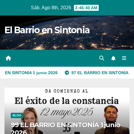
Ir
Sáb. Ago 8th, 2026
3:46:41 AM
al
contenido
El Barrio en Sintonia
ÍA 1 junio 2026
97 EL BARRIO EN SINTONÍA 1 junio 2026
BLOG
99 EL BARRIO EN SINTONÍA 1 junio
2026