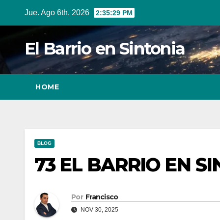
Ir
Jue. Ago 6th, 2026
2:35:30 PM
al
contenido
El Barrio en Sintonia
HOME
BLOG
73 EL BARRIO EN SI
Por
Francisco
NOV 30, 2025