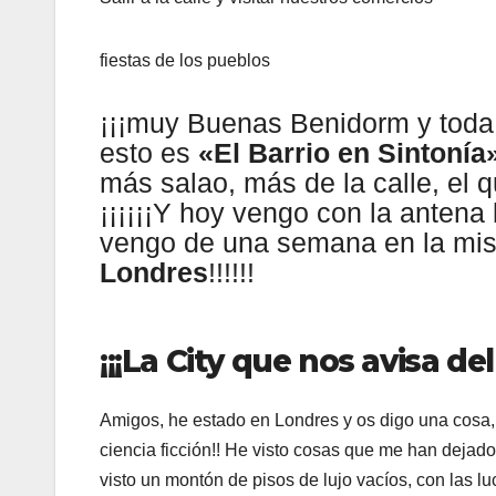
fiestas de los pueblos
¡¡¡muy Buenas Benidorm y toda l
esto es
«El Barrio en Sintonía
más salao, más de la calle, el q
¡¡¡¡¡¡Y hoy vengo con la antena 
vengo de una semana en la mism
Londres
!!!!!!
¡¡¡La City que nos avisa de
Amigos, he estado en Londres y os digo una cosa, l
ciencia ficción!! He visto cosas que me han dejad
visto un montón de pisos de lujo vacíos, con las 