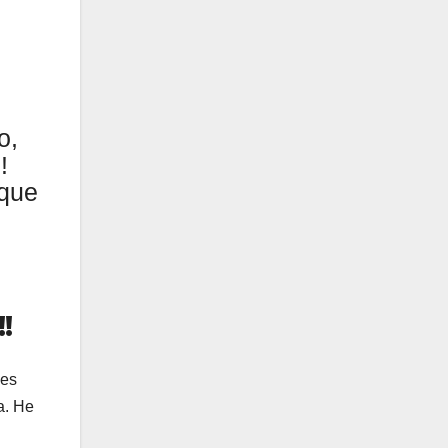
o,
!
rque
!
 es
a. He