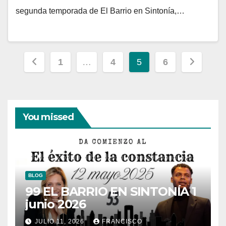
segunda temporada de El Barrio en Sintonía,…
Paginación
1
…
4
5
6
de
entradas
You missed
BLOG
99 EL BARRIO EN SINTONÍA 1
junio 2026
JULIO 11, 2026
FRANCISCO