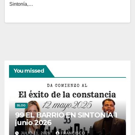
Sintonía,…
You missed
BLOG
99 EL BARRIO EN SINTONÍA 1
junio 2026
JULIO 11, 2026
FRANCISCO