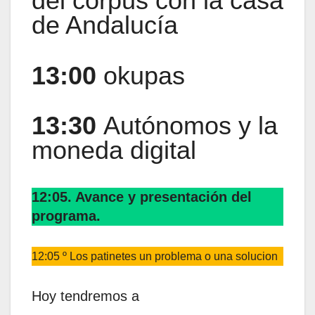
del corpus con la casa
de Andalucía
13:00
okupas
13:30
Autónomos y la
moneda digital
12:05. Avance y presentación del
programa.
12:05 º Los patinetes un problema o una solucion
Hoy tendremos a