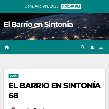
Ir
Dom. Ago 9th, 2026
3:32:47 PM
al
contenido
El Barrio en Sintonia
BLOG
EL BARRIO EN SINTONÍA
68