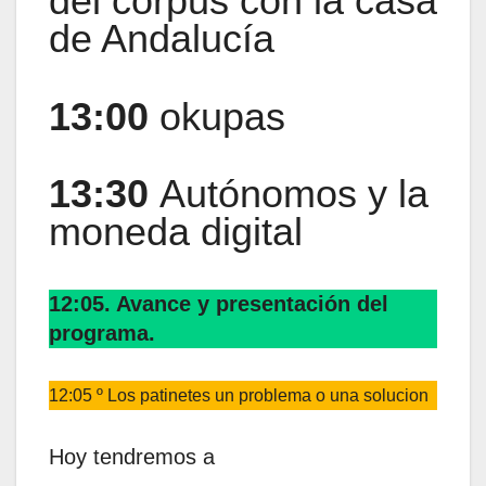
del corpus con la casa
de Andalucía
13:00
okupas
13:30
Autónomos y la
moneda digital
12:05. Avance y presentación del
programa.
12:05 º Los patinetes un problema o una solucion
Hoy tendremos a