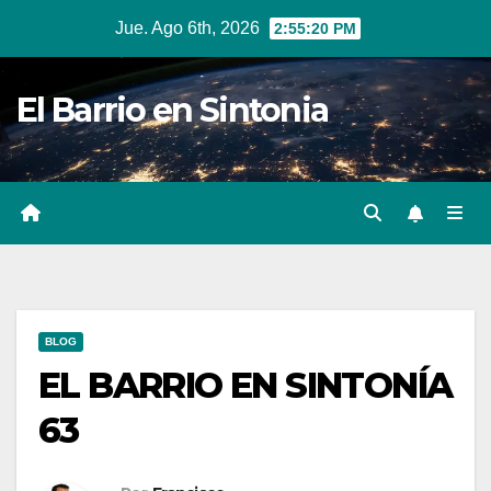
Ir
Jue. Ago 6th, 2026
2:55:21 PM
al
contenido
El Barrio en Sintonia
BLOG
EL BARRIO EN SINTONÍA
63