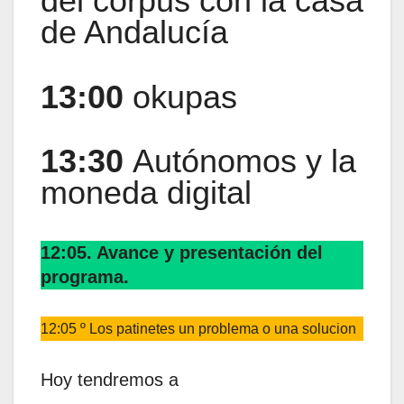
del corpus con la casa
de Andalucía
13:00
okupas
13:30
Autónomos y la
moneda digital
12:05. Avance y presentación del
programa.
12:05 º Los patinetes un problema o una solucion
Hoy tendremos a